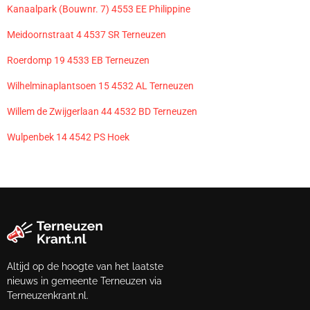
Kanaalpark (Bouwnr. 7) 4553 EE Philippine
Meidoornstraat 4 4537 SR Terneuzen
Roerdomp 19 4533 EB Terneuzen
Wilhelminaplantsoen 15 4532 AL Terneuzen
Willem de Zwijgerlaan 44 4532 BD Terneuzen
Wulpenbek 14 4542 PS Hoek
Altijd op de hoogte van het laatste
nieuws in gemeente Terneuzen via
Terneuzenkrant.nl.