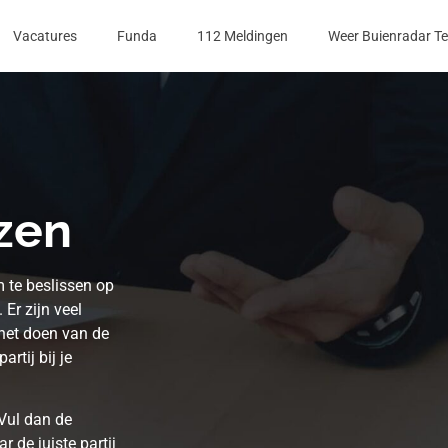
Vacatures
Funda
112 Meldingen
Weer Buienradar T
zen
 te beslissen op
Er zijn veel
 het doen van de
rtij bij je
 Vul dan de
 de juiste partij