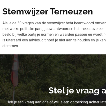
Stemwijzer Terneuzen
Als je de 30 vragen van de stemwijzer hebt beantwoord ontvang je
met welke politieke partij jouw antwoorden het meest overeen 
beeld bij welke partij je normen en waarden passen en wordt he
is uiteraard een advies, dit hoef je niet aan te houden en je kan 
stemmen.
Stel je vraag 
Heb je een vraag aan ons of wil je een opmerking achter late