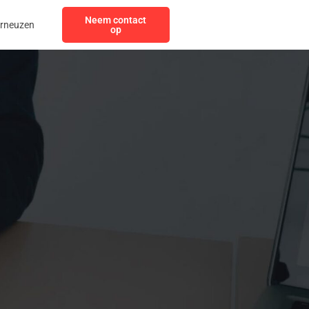
Neem contact
erneuzen
op