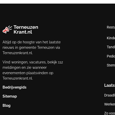
Rest
Kind
Altijd op de hoogte van het laatste
Tand
nieuws in gemeente Terneuzen via
Terneuzenkrant.nl.
Pedi
Vind woningen, vacatures, bekijk 112
Stem
meldingen en zie wanneer
evenementen plaatsvinden op
Terneuzenkrant.nl.
Laats
Bedrijvengids
Draadl
Sitemap
Werken
Blog
Zo voo