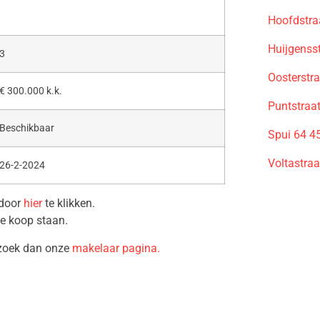
Hoofdstra
Huijgenss
3
Oosterstr
€ 300.000 k.k.
Puntstraa
Beschikbaar
Spui 64 4
Voltastra
26-2-2024
 door
hier
te klikken.
te koop staan.
ezoek dan onze
makelaar pagina.