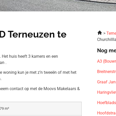
MD Terneuzen te
Tern
Churchill
Nog me
. Het huis heeft 3 kamers en een
A3 (Bouwn
an .
Breitners
ze woning kun je met z’n tweeën of met het
.
Graaf Jan
n neem contact op met de Moovs Makelaars &
Haringvli
Hoefblads
79 m²
Hoofdstra