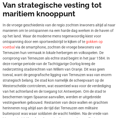
Van strategische vesting tot
maritiem knooppunt
In de vroege geschiedenis van de regio zochten inwoners altijd al naar
manieren om te ontspannen na een harde dag werken in de haven of
op het land. Waar de moderne mens tegenwoordig kiest voor
ontspanning door een sportwedstrijd te kijken of te
gokken op
voetbal
via de smartphone, zochten de vroege bewoners van
Terneuzen hun vermaak in lokale herbergen en volksspelen. De
oorsprong van Terneuzen als echte stad begint in het jaar 1584. In
deze roerige periode van de Tachtigjarige Oorlog kreeg de
nederzetting stadsrechten van Willem van Oranje. Dit was geen
toeval, want de geografische ligging van Terneuzen was van enorm
strategisch belang. De stad kon namelijk de scheepvaart op de
Westerschelde controleren, wat essentieel was voor de verdediging
van het achterland en de toegang tot Antwerpen. Om de stad te
beschermen tegen Spaanse aanvallen, werden er uitgebreide
vestingwerken gebouwd. Restanten van deze wallen en grachten
herinneren nog altijd aan de tijd dat Terneuzen een militaire
buitenpost was waar soldaten de wacht hielden. Na de vrede van