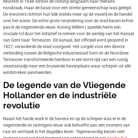
Munster in 1648 verloor de vesting langzaam haar militaire
noodzaak, maar de basis voor een sterke gemeenschap was gelegd.
De inwoners richtten hun blik steeds meer op de visserij en de handel
over het water. De echte grote verandering voor de stad kwam echter
pas in de negentiende eeuw. Koning Willem I speelde hierin een
cruciale rol door het initiatief te nemen voor de aanleg van het Kanaal
van Gent naar Terneuzen. Dit kanaal, dat officieel werd geopend in
1827, veranderde de stad voorgoed. Het zorgde voor een directe
verbinding tussen de Belgische industriestad Gent en de Noordzee.
Terneuzen transformeerde hierdoor in een korte tijd van een rustig
vissersstadje naar een bruisende havenplaats waar schepen uit alle
windstreken aanmeerden.
De legende van de Vliegende
Hollander en de industriële
revolutie
Naast het harde werk in de havens en op de schepen was er in de
negentiende en twintigste eeuw ook behoefte aan een moment van
rust en vermaak in het dagelijks leven. Tegenwoordig kiezen veel