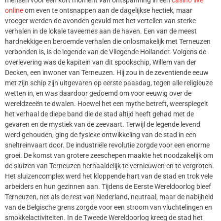
mensen voor een kort moment van ontspanning in een
casino live
online
om even te ontsnappen aan de dagelijkse hectiek, maar
vroeger werden de avonden gevuld met het vertellen van sterke
verhalen in de lokale taveernes aan de haven. Een van de meest
hardnekkige en beroemde verhalen die onlosmakelijk met Terneuzen
verbonden is, is de legende van de Vliegende Hollander. Volgens de
overlevering was de kapitein van dit spookschip, Willem van der
Decken, een inwoner van Terneuzen. Hij zou in de zeventiende eeuw
met zijn schip zijn uitgevaren op eerste paasdag, tegen alle religieuze
wetten in, en was daardoor gedoemd om voor eeuwig over de
wereldzeeën te dwalen. Hoewel het een mythe betreft, weerspiegelt
het verhaal de diepe band die de stad altijd heeft gehad met de
gevaren en de mystiek van de zeevaart. Terwijl de legende levend
werd gehouden, ging de fysieke ontwikkeling van de stad in een
sneltreinvaart door. De industriële revolutie zorgde voor een enorme
groei. De komst van grotere zeeschepen maakte het noodzakelijk om
de sluizen van Terneuzen herhaaldelijk te vernieuwen en te vergroten.
Het sluizencomplex werd het kloppende hart van de stad en trok vele
arbeiders en hun gezinnen aan. Tijdens de Eerste Wereldoorlog bleef
Terneuzen, net als de rest van Nederland, neutraal, maar de nabijheid
van de Belgische grens zorgde voor een stroom van vluchtelingen en
smokkelactiviteiten. In de Tweede Wereldoorlog kreeg de stad het