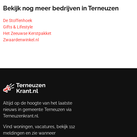
Bekijk nog meer bedrijven in Terneuzen
De Stoffenhoek
Gifts & Lifestyle
Het Zeeuwse Kerstpakket
Zwaardenwinkel.nl
Altijd op de hoogte van het laatste
nieuws in gemeente Terneuzen via
Terneuzenkrant.nl.
Vind woningen, vacatures, bekijk 112
meldingen en zie wanneer