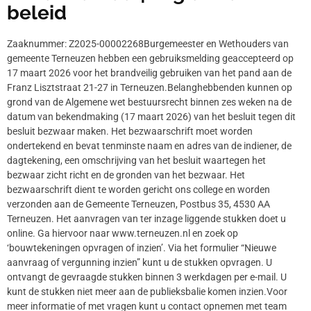
beleid
Zaaknummer: Z2025-00002268Burgemeester en Wethouders van
gemeente Terneuzen hebben een gebruiksmelding geaccepteerd op
17 maart 2026 voor het brandveilig gebruiken van het pand aan de
Franz Lisztstraat 21-27 in Terneuzen.Belanghebbenden kunnen op
grond van de Algemene wet bestuursrecht binnen zes weken na de
datum van bekendmaking (17 maart 2026) van het besluit tegen dit
besluit bezwaar maken. Het bezwaarschrift moet worden
ondertekend en bevat tenminste naam en adres van de indiener, de
dagtekening, een omschrijving van het besluit waartegen het
bezwaar zicht richt en de gronden van het bezwaar. Het
bezwaarschrift dient te worden gericht ons college en worden
verzonden aan de Gemeente Terneuzen, Postbus 35, 4530 AA
Terneuzen. Het aanvragen van ter inzage liggende stukken doet u
online. Ga hiervoor naar www.terneuzen.nl en zoek op
‘bouwtekeningen opvragen of inzien’. Via het formulier “Nieuwe
aanvraag of vergunning inzien” kunt u de stukken opvragen. U
ontvangt de gevraagde stukken binnen 3 werkdagen per e-mail. U
kunt de stukken niet meer aan de publieksbalie komen inzien.Voor
meer informatie of met vragen kunt u contact opnemen met team