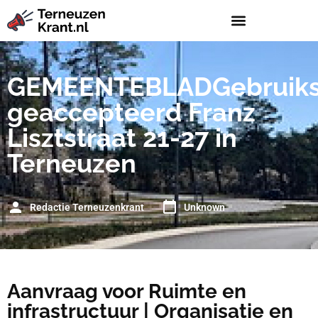
GEMEENTEBLADGebruiks
geaccepteerd Franz
Lisztstraat 21-27 in
Terneuzen
Redactie Terneuzenkrant
Unknown
Aanvraag voor Ruimte en
infrastructuur | Organisatie en