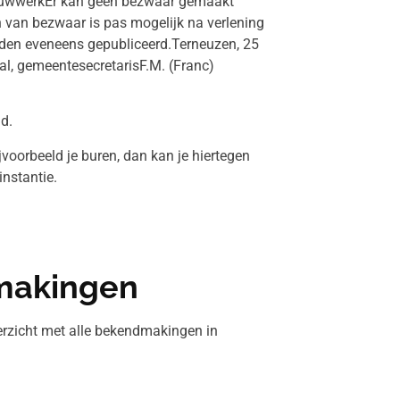
bouwwerkEr kan geen bezwaar gemaakt
van bezwaar is pas mogelijk na verlening
den eveneens gepubliceerd.Terneuzen, 25
l, gemeentesecretarisF.M. (Franc)
id.
voorbeeld je buren, dan kan je hiertegen
nstantie.
makingen
rzicht met alle bekendmakingen in