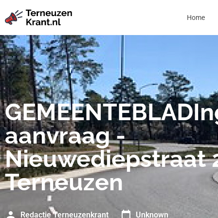
Home
GEMEENTEBLADIn
aanvraag -
Nieuwediepstraat 2
Terneuzen
Redactie Terneuzenkrant
Unknown