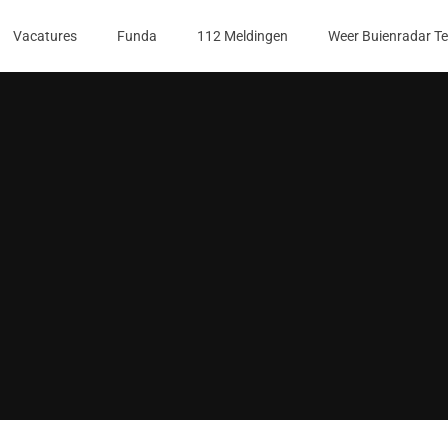
Vacatures
Funda
112 Meldingen
Weer Buienradar T