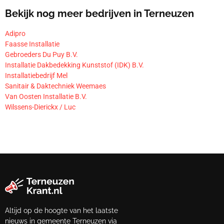
Bekijk nog meer bedrijven in Terneuzen
Adipro
Faasse Installatie
Gebroeders Du Puy B.V.
Installatie Dakbedekking Kunststof (IDK) B.V.
Installatiebedrijf Mel
Sanitair & Daktechniek Weemaes
Van Oosten Installatie B.V.
Wilssens-Dierickx / Luc
Altijd op de hoogte van het laatste
nieuws in gemeente Terneuzen via