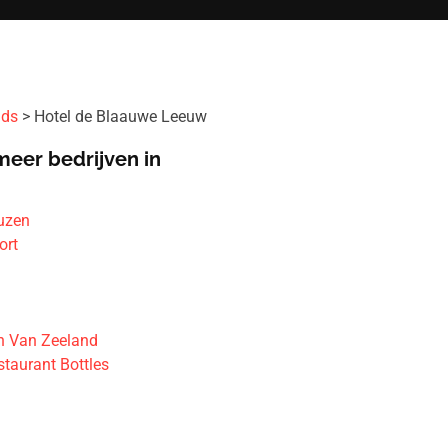
ids
Hotel de Blaauwe Leeuw
meer bedrijven in
euzen
ort
n Van Zeeland
staurant Bottles