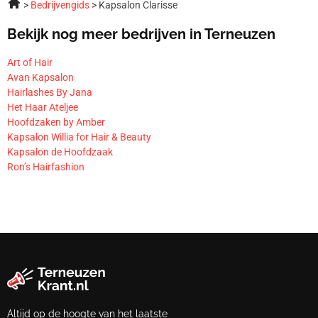
Bedrijvengids
Kapsalon Clarisse
Bekijk nog meer bedrijven in Terneuzen
Art of Hair
Avan Kapsalon
Hairlashes By Jana
Het Haar Ateljee
Hoofdzaken by Amber
Kapsalon Willia for Hair & Beauty
Kapsalon de Hoofdzaak
Ron’s Hairfashion
Altijd op de hoogte van het laatste