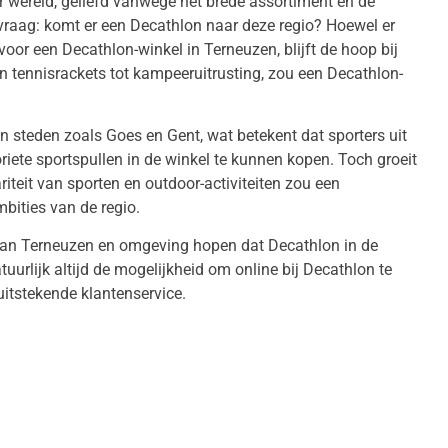
r wereld, geliefd vanwege het brede assortiment en de
e vraag: komt er een Decathlon naar deze regio? Hoewel er
oor een Decathlon-winkel in Terneuzen, blijft de hoop bij
an tennisrackets tot kampeeruitrusting, zou een Decathlon-
in steden zoals Goes en Gent, wat betekent dat sporters uit
ete sportspullen in de winkel te kunnen kopen. Toch groeit
iteit van sporten en outdoor-activiteiten zou een
bities van de regio.
 van Terneuzen en omgeving hopen dat Decathlon in de
tuurlijk altijd de mogelijkheid om online bij Decathlon te
 uitstekende klantenservice.