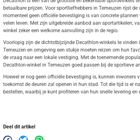
Decathlon is een van de grootste en bekendste sportwinkels te
betaalbare prijzen. Voor sportliefhebbers in Terneuzen rijst d
momenteel geen officiële bevestiging is van concrete plannen v
velen leven. Met zijn uitgebreide aanbod aan sportartikelen, v
winkel zeker een welkome aanvulling zijn in de regio.
Voorlopig zijn de dichtstbijzijnde Decathlon-winkels te vinden 
Terneuzen en omgeving een stukje moeten reizen om hun favori
de vraag naar een lokale vestiging. Met de toenemende popular
Decathlon-winkel in Terneuzen goed passen bij de sportieve am
Hoewel er nog geen officiële bevestiging is, kunnen inwoners
toekomst de deuren zal openen in hun stad. Tot die tijd is er na
bestellen, waarbij je kunt profiteren van hun snelle levering en
Deel dit artikel