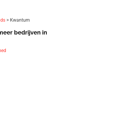
ids
Kwantum
meer bedrijven in
hed