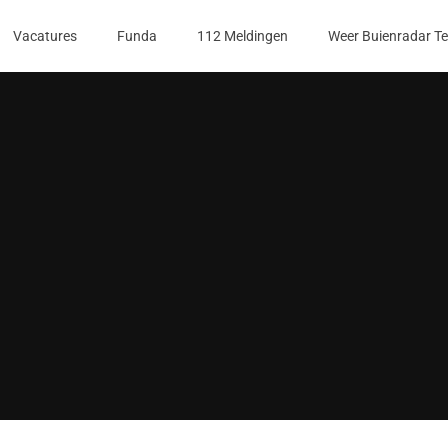
Vacatures
Funda
112 Meldingen
Weer Buienradar T