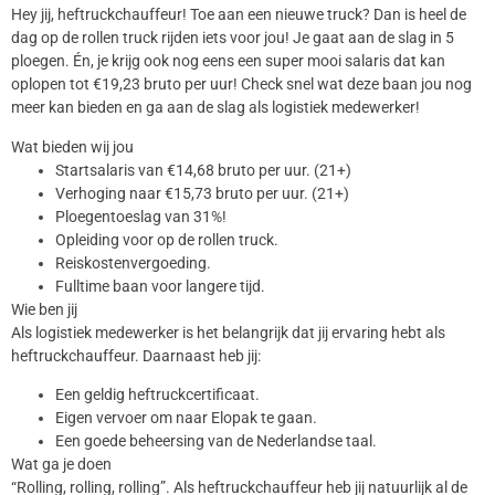
Hey jij, heftruckchauffeur! Toe aan een nieuwe truck? Dan is heel de
dag op de rollen truck rijden iets voor jou! Je gaat aan de slag in 5
ploegen. Én, je krijg ook nog eens een super mooi salaris dat kan
oplopen tot €19,23 bruto per uur! Check snel wat deze baan jou nog
meer kan bieden en ga aan de slag als logistiek medewerker!
Wat bieden wij jou
Startsalaris van €14,68 bruto per uur. (21+)
Verhoging naar €15,73 bruto per uur. (21+)
Ploegentoeslag van 31%!
Opleiding voor op de rollen truck.
Reiskostenvergoeding.
Fulltime baan voor langere tijd.
Wie ben jij
Als logistiek medewerker is het belangrijk dat jij ervaring hebt als
heftruckchauffeur. Daarnaast heb jij:
Een geldig heftruckcertificaat.
Eigen vervoer om naar Elopak te gaan.
Een goede beheersing van de Nederlandse taal.
Wat ga je doen
“Rolling, rolling, rolling”. Als heftruckchauffeur heb jij natuurlijk al de