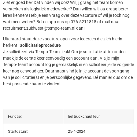
Ziet er goed hé? Dat vinden wij ook! Wil jij graag het team komen
versterken als logistiek medewerker? Dan willen wij jou graag beter
leren kennen! Heb je een vraag over deze vacature of wil je toch nog
wat meer weten? Bel en app ons op 076-5211818 of mail naar
recruitment.zuidwest@tempo-team.nl dan!
Uiteraard staat deze vacature open voor iedereen die zich hierin
herkent.
Sollicitatieprocedure
Je solliciteert via Tempo-Team, leuk! Om je sollicitatie af te ronden,
maak je de eerste keer eenvoudig een account aan. Via je 'mijn
Tempo-Team' account log je gemakkelijk in en solliciteer je de volgende
keer nog eenvoudiger. Daarnaast vind je in je account de voortgang
van je sollicitatie(s) en je persoonlijke gegevens. Dé manier dus om de
best passende baan te vinden!
Functie:
heftruckchauffeur
Startdatum:
25-4-2024