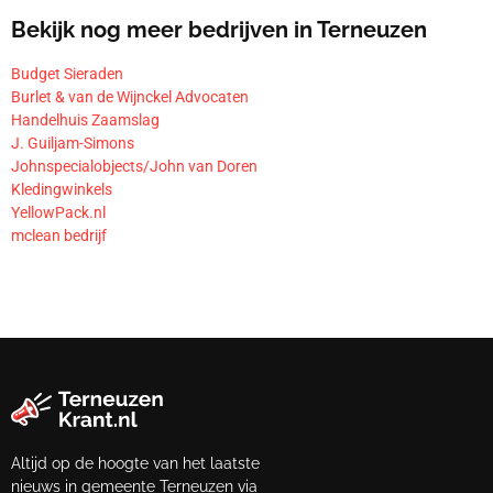
Bekijk nog meer bedrijven in Terneuzen
Budget Sieraden
Burlet & van de Wijnckel Advocaten
Handelhuis Zaamslag
J. Guiljam-Simons
Johnspecialobjects/John van Doren
Kledingwinkels
YellowPack.nl
mclean bedrijf
Altijd op de hoogte van het laatste
nieuws in gemeente Terneuzen via