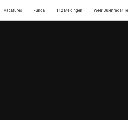
Vacatures
Funda
112 Meldingen
Weer Buienradar T