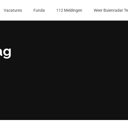
Vacatures
Funda
112 Meldingen
Weer Buienradar T
ag