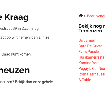
e Kraag
Bedrijveng
Bekijk nog 
estraat 89 in Zaamslag.
Terneuzen
act op wilt nemen, dan zijn ze
Bij camiel
Cafe De Griete
Eva’s Passie
e Kraag kunt komen.
Huiskamerresta
Kantine Yara
rneuzen
Peggy’s CuliNe
Roma Terneuzen
Á Table
rneuzen? Bekijk dan onze gehele