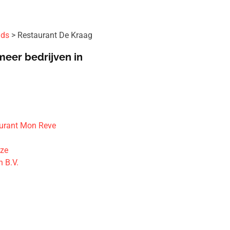
ids
Restaurant De Kraag
meer bedrijven in
urant Mon Reve
uze
 B.V.