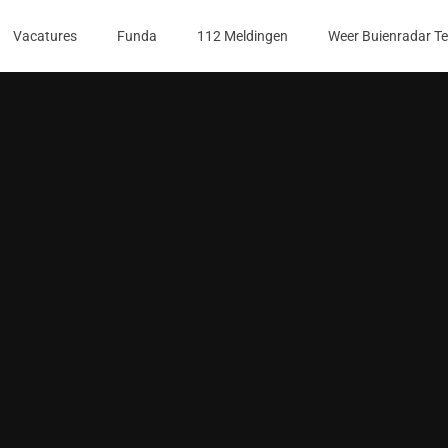
Vacatures
Funda
112 Meldingen
Weer Buienradar T