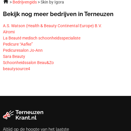
Bedrijvengids
Skin by Igora
Bekijk nog meer bedrijven in Terneuzen
A.S. Watson (Health & Beauty Continental Europe) B.V.
Aïromi
La Beauté medisch schoonheidsspecialiste
Pedicure “Aafke”
Pedicuresalon Jo-Ann
Sara Beauty
Schoonheidssalon Beau&Zo
beautysource4
Altijd op de hoogte van het laatste