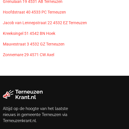
Grenulaan 19 4531 AB Terneuzen
Hoofdstraat 40 4533 PC Terneuzen
Jacob van Lennepstraat 22 4532 EZ Terneuzen
Kreeksingel 51 4542 BN Hoek
Mauvestraat 3 4532 GZ Terneuzen
Zonnemare 29 4571 CW Axel
Altijd op de hoogte van het laatste
nieuws in gemeente Terneuzen via
Terneuzenkrant.nl.