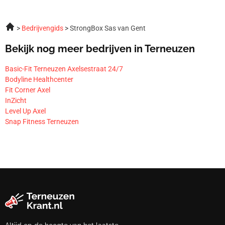
Bedrijvengids
StrongBox Sas van Gent
Bekijk nog meer bedrijven in Terneuzen
Basic-Fit Terneuzen Axelsestraat 24/7
Bodyline Healthcenter
Fit Corner Axel
InZicht
Level Up Axel
Snap Fitness Terneuzen