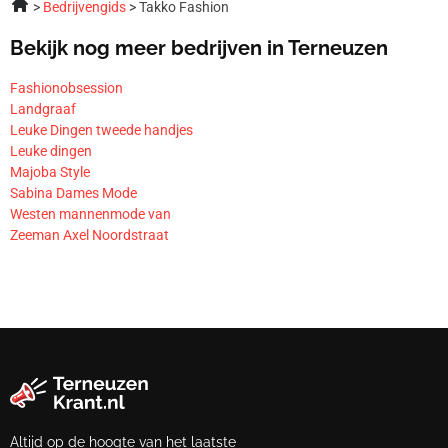
Bedrijvengids
Takko Fashion
Bekijk nog meer bedrijven in Terneuzen
Fashionobsession
Landgraaf
Leuke Dingen tweede handjes
Leuke dingen
Majoba Style
Sabina Dames Mode
Westen mannenmode van
Zeeman Axel Noordstraat
Altijd op de hoogte van het laatste