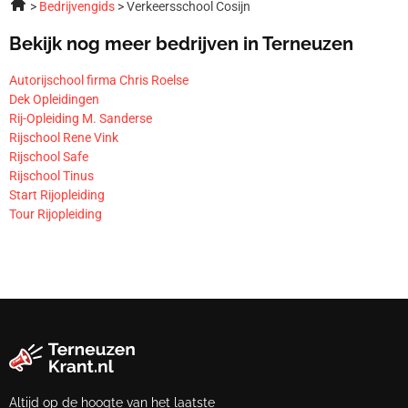
Bedrijvengids
Verkeersschool Cosijn
Bekijk nog meer bedrijven in Terneuzen
Autorijschool firma Chris Roelse
Dek Opleidingen
Rij-Opleiding M. Sanderse
Rijschool Rene Vink
Rijschool Safe
Rijschool Tinus
Start Rijopleiding
Tour Rijopleiding
Altijd op de hoogte van het laatste