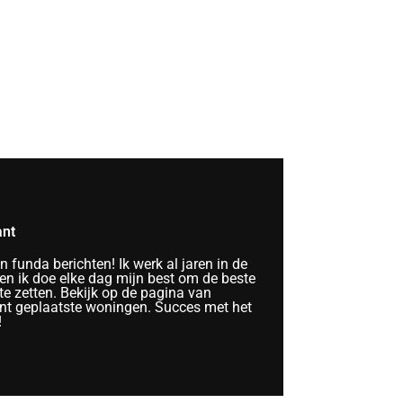
ant
funda berichten! Ik werk al jaren in de
n ik doe elke dag mijn best om de beste
te zetten. Bekijk op de pagina van
nt geplaatste woningen. Succes met het
!