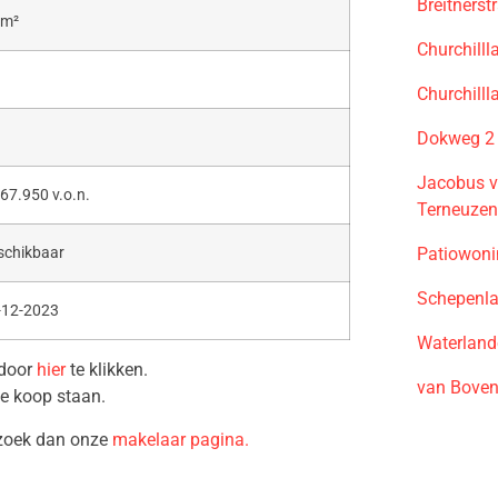
Breitners
 m²
Churchill
Churchill
Dokweg 2
Jacobus v
67.950 v.o.n.
Terneuze
Patiowoni
schikbaar
Schepenla
-12-2023
Waterland
 door
hier
te klikken.
van Boven
te koop staan.
ezoek dan onze
makelaar pagina.