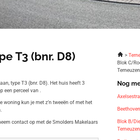
e T3 (bnr. D8)
Tern
Blok C/Roo
Terneuze
Nog me
an, type T3 (bnr. D8). Het huis heeft 3
 een perceel van .
Axelsestr
ze woning kun je met z’n tweeën of met het
Beethoven
.
Blok B/Die
n neem contact op met de Smolders Makelaars
Terneuze