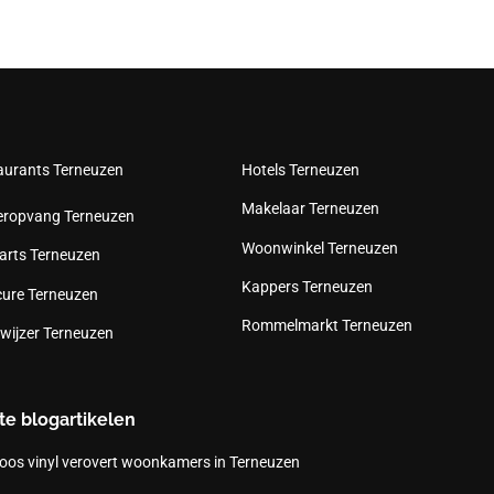
aurants Terneuzen
Hotels Terneuzen
Makelaar Terneuzen
eropvang Terneuzen
Woonwinkel Terneuzen
arts Terneuzen
Kappers Terneuzen
cure Terneuzen
Rommelmarkt Terneuzen
wijzer Terneuzen
te blogartikelen
oos vinyl verovert woonkamers in Terneuzen