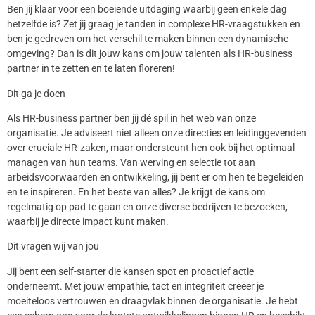
Ben jij klaar voor een boeiende uitdaging waarbij geen enkele dag
hetzelfde is? Zet jij graag je tanden in complexe HR-vraagstukken en
ben je gedreven om het verschil te maken binnen een dynamische
omgeving? Dan is dit jouw kans om jouw talenten als HR-business
partner in te zetten en te laten floreren!
Dit ga je doen
Als HR-business partner ben jij dé spil in het web van onze
organisatie. Je adviseert niet alleen onze directies en leidinggevenden
over cruciale HR-zaken, maar ondersteunt hen ook bij het optimaal
managen van hun teams. Van werving en selectie tot aan
arbeidsvoorwaarden en ontwikkeling, jij bent er om hen te begeleiden
en te inspireren. En het beste van alles? Je krijgt de kans om
regelmatig op pad te gaan en onze diverse bedrijven te bezoeken,
waarbij je directe impact kunt maken.
Dit vragen wij van jou
Jij bent een self-starter die kansen spot en proactief actie
onderneemt. Met jouw empathie, tact en integriteit creëer je
moeiteloos vertrouwen en draagvlak binnen de organisatie. Je hebt