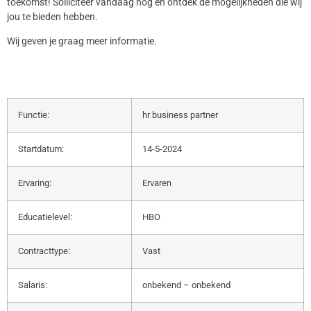
toekomst! Solliciteer vandaag nog en ontdek de mogelijkheden die wij
jou te bieden hebben.
Wij geven je graag meer informatie.
Functie:
hr business partner
Startdatum:
14-5-2024
Ervaring:
Ervaren
Educatielevel:
HBO
Contracttype:
Vast
Salaris:
onbekend – onbekend