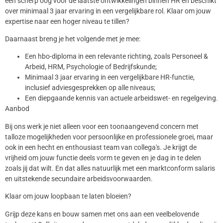
een scherp oog voor de laatste ontwikkelingen binnen HR en beschikt
over minimaal 3 jaar ervaring in een vergelijkbare rol. Klaar om jouw
expertise naar een hoger niveau te tillen?
Daarnaast breng je het volgende met je mee:
Een hbo-diploma in een relevante richting, zoals Personeel &
Arbeid, HRM, Psychologie of Bedrijfskunde;
Minimaal 3 jaar ervaring in een vergelijkbare HR-functie,
inclusief adviesgesprekken op alle niveaus;
Een diepgaande kennis van actuele arbeidswet- en regelgeving.
Aanbod
Bij ons werk je niet alleen voor een toonaangevend concern met
talloze mogelijkheden voor persoonlijke en professionele groei, maar
ook in een hecht en enthousiast team van collega's. Je krijgt de
vrijheid om jouw functie deels vorm te geven en je dag in te delen
zoals jij dat wilt. En dat alles natuurlijk met een marktconform salaris
en uitstekende secundaire arbeidsvoorwaarden.
Klaar om jouw loopbaan te laten bloeien?
Grijp deze kans en bouw samen met ons aan een veelbelovende