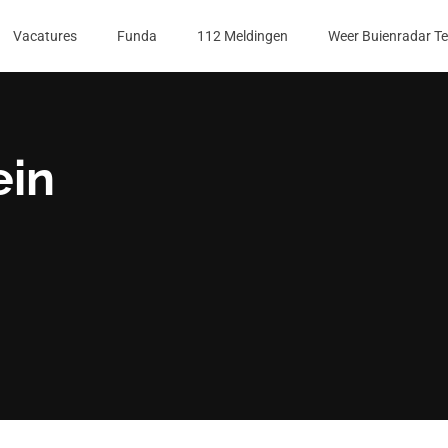
Vacatures
Funda
112 Meldingen
Weer Buienradar T
ein