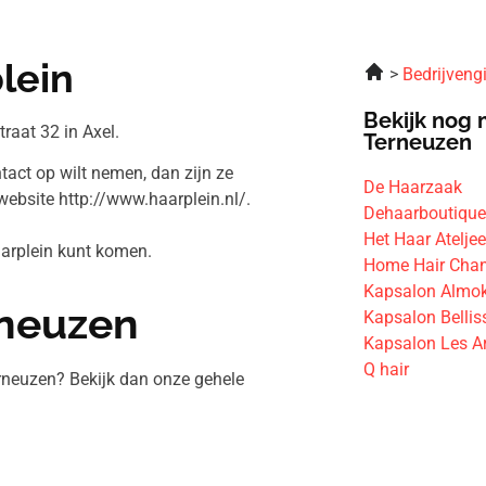
lein
Bedrijveng
Bekijk nog 
raat 32 in Axel.
Terneuzen
tact op wilt nemen, dan zijn ze
De Haarzaak
ebsite http://www.haarplein.nl/.
Dehaarboutiqu
Het Haar Atelje
Haarplein kunt komen.
Home Hair Chan
Kapsalon Almok
rneuzen
Kapsalon Belli
Kapsalon Les Ar
Q hair
rneuzen? Bekijk dan onze gehele