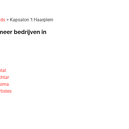
ids
Kapsalon ’t Haarplein
meer bedrijven in
e
e
tal
htar
ssima
tistes