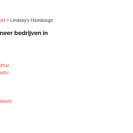
ids
Lindsey’s Hairdesign
meer bedrijven in
htar
astic
beauty