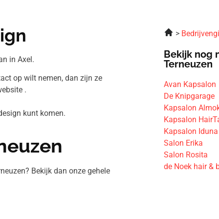
ign
Bedrijveng
Bekijk nog 
n in Axel.
Terneuzen
tact op wilt nemen, dan zijn ze
Avan Kapsalon
ebsite .
De Knipgarage
Kapsalon Almok
irdesign kunt komen.
Kapsalon HairT
Kapsalon Iduna
rneuzen
Salon Erika
Salon Rosita
de Noek hair & 
rneuzen? Bekijk dan onze gehele