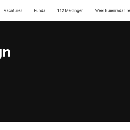
Vacatures
Funda
112 Meldingen
Weer Buienradar T
gn