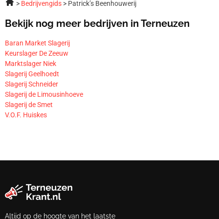
Bedrijvengids
Patrick’s Beenhouwerij
Bekijk nog meer bedrijven in Terneuzen
Baran Market Slagerij
Keurslager De Zeeuw
Marktslager Niek
Slagerij Geelhoedt
Slagerij Schneider
Slagerij de Limousinhoeve
Slagerij de Smet
V.O.F. Huiskes
Altijd op de hoogte van het laatste