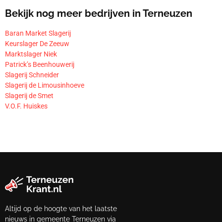
Bekijk nog meer bedrijven in Terneuzen
Baran Market Slagerij
Keurslager De Zeeuw
Marktslager Niek
Patrick’s Beenhouwerij
Slagerij Schneider
Slagerij de Limousinhoeve
Slagerij de Smet
V.O.F. Huiskes
Altijd op de hoogte van het laatste
nieuws in gemeente Terneuzen via