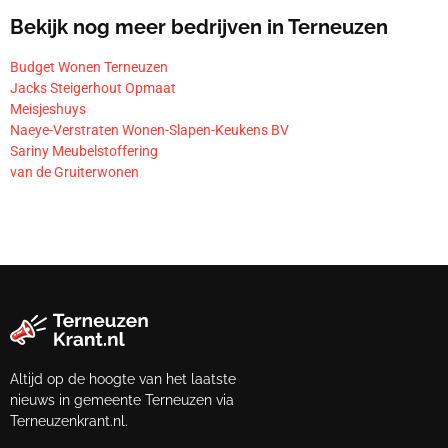
Bekijk nog meer bedrijven in Terneuzen
Budget Wonen Terneuzen
Jacks Steigerhout Opmaat
Meisjeshuys
Naeye-Verstraten Wonen-Slapen-Keukens BV
Sariny Meubelstoffering
van de Gruiterwonen
Altijd op de hoogte van het laatste
nieuws in gemeente Terneuzen via
Terneuzenkrant.nl.