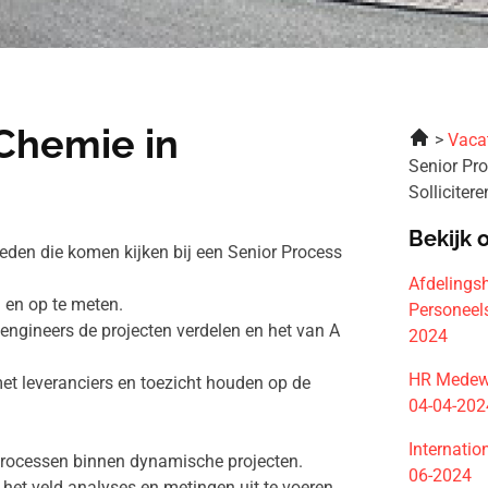
Chemie in
Vaca
Senior Pr
Solliciter
Bekijk 
heden die komen kijken bij een Senior Process
Afdeling
 en op te meten.
Personeels
e engineers de projecten verdelen en het van A
2024
HR Medewe
et leveranciers en toezicht houden op de
04-04-202
Internatio
 processen binnen dynamische projecten.
06-2024
et veld analyses en metingen uit te voeren.