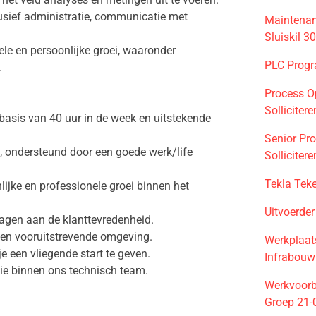
lusief administratie, communicatie met
Maintenan
Sluiskil 3
ele en persoonlijke groei, waaronder
PLC Progr
.
Process O
Solliciter
basis van 40 uur in de week en uitstekende
Senior Pr
n, ondersteund door een goede werk/life
Solliciter
Tekla Tek
lijke en professionele groei binnen het
Uitvoerde
ragen aan de klanttevredenheid.
een vooruitstrevende omgeving.
Werkplaa
e een vliegende start te geven.
Infrabouw
tie binnen ons technisch team.
Werkvoorbe
Groep 21-