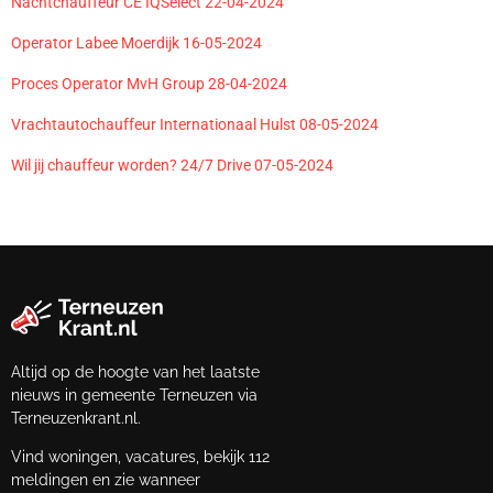
Nachtchauffeur CE IQSelect 22-04-2024
Operator Labee Moerdijk 16-05-2024
Proces Operator MvH Group 28-04-2024
Vrachtautochauffeur Internationaal Hulst 08-05-2024
Wil jij chauffeur worden? 24/7 Drive 07-05-2024
Altijd op de hoogte van het laatste
nieuws in gemeente Terneuzen via
Terneuzenkrant.nl.
Vind woningen, vacatures, bekijk 112
meldingen en zie wanneer