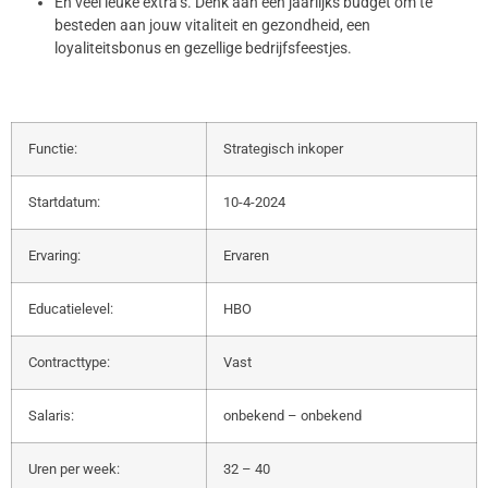
Én veel leuke extra’s. Denk aan een jaarlijks budget om te
besteden aan jouw vitaliteit en gezondheid, een
loyaliteitsbonus en gezellige bedrijfsfeestjes.
Functie:
Strategisch inkoper
Startdatum:
10-4-2024
Ervaring:
Ervaren
Educatielevel:
HBO
Contracttype:
Vast
Salaris:
onbekend – onbekend
Uren per week:
32 – 40