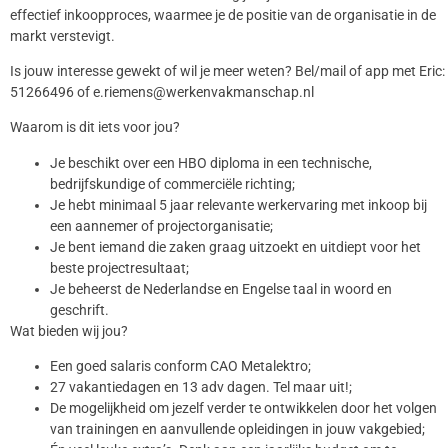
effectief inkoopproces, waarmee je de positie van de organisatie in de
markt verstevigt.
Is jouw interesse gewekt of wil je meer weten? Bel/mail of app met Eric:
51266496 of e.riemens@werkenvakmanschap.nl
Waarom is dit iets voor jou?
Je beschikt over een HBO diploma in een technische,
bedrijfskundige of commerciële richting;
Je hebt minimaal 5 jaar relevante werkervaring met inkoop bij
een aannemer of projectorganisatie;
Je bent iemand die zaken graag uitzoekt en uitdiept voor het
beste projectresultaat;
Je beheerst de Nederlandse en Engelse taal in woord en
geschrift.
Wat bieden wij jou?
Een goed salaris conform CAO Metalektro;
27 vakantiedagen en 13 adv dagen. Tel maar uit!;
De mogelijkheid om jezelf verder te ontwikkelen door het volgen
van trainingen en aanvullende opleidingen in jouw vakgebied;