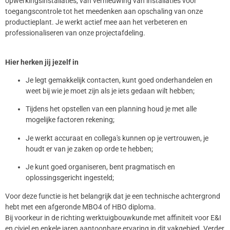
opwerkingsinstallaties, van vernieuwing van installaties voor
toegangscontrole tot het meedenken aan opschaling van onze
productieplant. Je werkt actief mee aan het verbeteren en
professionaliseren van onze projectafdeling.
Hier herken jij jezelf in
Je legt gemakkelijk contacten, kunt goed onderhandelen en
weet bij wie je moet zijn als je iets gedaan wilt hebben;
Tijdens het opstellen van een planning houd je met alle
mogelijke factoren rekening;
Je werkt accuraat en collega's kunnen op je vertrouwen, je
houdt er van je zaken op orde te hebben;
Je kunt goed organiseren, bent pragmatisch en
oplossingsgericht ingesteld;
Voor deze functie is het belangrijk dat je een technische achtergrond
hebt met een afgeronde MBO4 of HBO diploma.
Bij voorkeur in de richting werktuigbouwkunde met affiniteit voor E&I
en civiel en enkele jaren aantoonbare ervaring in dit vakgebied. Verder