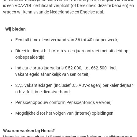
is een VCA-VOL certificaat verplicht (of bereidheid deze te behalen) en
vragen wij kennis van de Nederlandse en Engelse taal.
·
Wij bieden
Een full time dienstverband van 36 tot 40 uur per week;
Direct in dienst bij b.v. o.b.v. een jaarcontract met uitzicht op
onbepaalde tijd;
Indicatie bruto jaarsalaris € 52.000,- tot €62.500,- incl.
vakantiegeld afhankelijk van senioriteit;
27,5 vakantiedagen (inclusief 3.5 ADV-dagen) per kalenderjaar
o.b.v. full time dienstverband;
Pensioenopbouw conform Pensioenfonds Vervoer;
Mogelijkheid tot het volgen van (interne) opleidingen.
Waarom werken bij Heros?
Heros levert met circa 140 medewerkers een belangrijke bijdrage aan