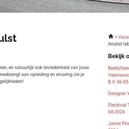
ulst
Vaca
Analist l
Bekijk 
ren, en natuurlijk ook tevredenheid van jouw
Bedrijfsle
meebrengt aan opleiding en ervaring zie je
Vakmansch
gelijkheden!
B.V. 06-0
Designer Y
Electrical
04-2024
Junior Pro