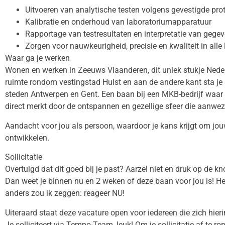
Uitvoeren van analytische testen volgens gevestigde pro
Kalibratie en onderhoud van laboratoriumapparatuur
Rapportage van testresultaten en interpretatie van gege
Zorgen voor nauwkeurigheid, precisie en kwaliteit in a
Waar ga je werken
Wonen en werken in Zeeuws Vlaanderen, dit uniek stukje Neder
ruimte rondom vestingstad Hulst en aan de andere kant sta je 
steden Antwerpen en Gent. Een baan bij een MKB-bedrijf waar 
direct merkt door de ontspannen en gezellige sfeer die aanwezi
Aandacht voor jou als persoon, waardoor je kans krijgt om jouw 
ontwikkelen.
Sollicitatie
Overtuigd dat dit goed bij je past? Aarzel niet en druk op de 
Dan weet je binnen nu en 2 weken of deze baan voor jou is! He
anders zou ik zeggen: reageer NU!
Uiteraard staat deze vacature open voor iedereen die zich hier
Je solliciteert via Tempo-Team, leuk! Om je sollicitatie af te 