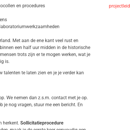
tocollen en procedures
projectle
vens
lle laboratoriumwerkzaamheden
land. Met aan de ene kant veel rust en
binnen een half uur midden in de historische
mensen trots zijn er te mogen werken, wat je
g is.
talenten te laten zien en je je verder kan
knop. We nemen dan z.s.m. contact met je op.
b je nog vragen, stuur me een bericht. En
in herkent.
Sollicitatieprocedure
ronden, maak je de eerste keer eenvoudig een