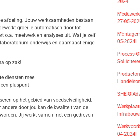
2024
Medewerke
sche afdeling. Jouw werkzaamheden bestaan
27-05-202
gewerkt groei je automatisch door tot
Montageme
t o.a. meetwerk en analyses uit. Wat je zelf
05-2024
t laboratorium onderwijs en daarnaast enige
Process O
Solliciter
ma op zak!
Producton
ate diensten mee!
Handelso
s een pluspunt
SHE-Q Ad
seren op het gebied van voedselveiligheid.
Werkplaa
 andere door jou kan de kwaliteit van de
Infrabouw
d worden. Jij werkt samen met een gedreven
Werkvoorb
04-2024