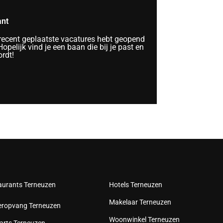
ant
 recent geplaatste vacatures hebt geopend
opelijk vind je een baan die bij je past en
rdt!
aurants Terneuzen
Hotels Terneuzen
Makelaar Terneuzen
eropvang Terneuzen
Woonwinkel Terneuzen
arts Terneuzen