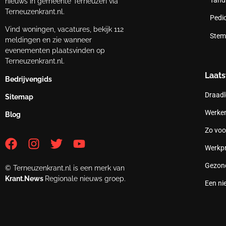
nieuws in gemeente Terneuzen via
Terneuzenkrant.nl.
Pedi
Vind woningen, vacatures, bekijk 112
Stem
meldingen en zie wanneer
evenementen plaatsvinden op
Terneuzenkrant.nl.
Laats
Bedrijvengids
Draadl
Sitemap
Werken
Blog
Zo voo
Werkpr
Gezond
© Terneuzenkrant.nl is een merk van
Krant.News
Regionale nieuws groep.
Een ni