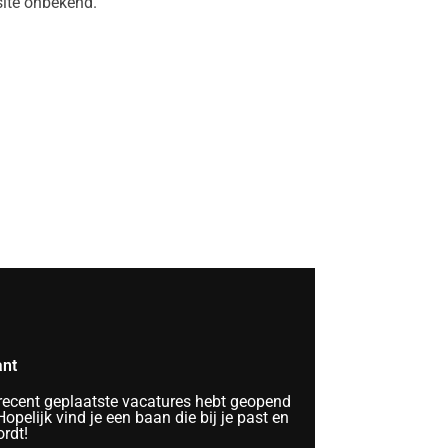
ite onbekend.
ant
 recent geplaatste vacatures hebt geopend
opelijk vind je een baan die bij je past en
rdt!