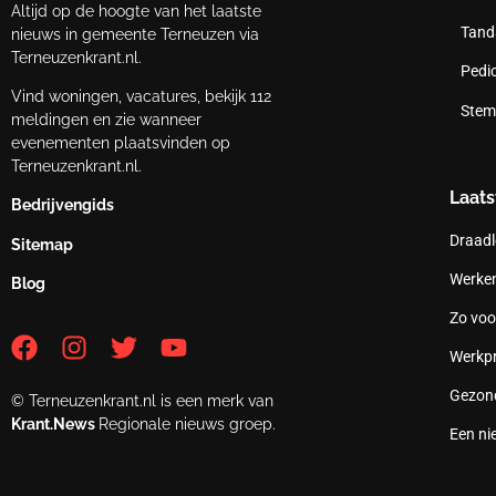
Altijd op de hoogte van het laatste
Tand
nieuws in gemeente Terneuzen via
Terneuzenkrant.nl.
Pedi
Vind woningen, vacatures, bekijk 112
Stem
meldingen en zie wanneer
evenementen plaatsvinden op
Terneuzenkrant.nl.
Laats
Bedrijvengids
Draadl
Sitemap
Werken
Blog
Zo voo
Werkpr
Gezond
© Terneuzenkrant.nl is een merk van
Krant.News
Regionale nieuws groep.
Een ni