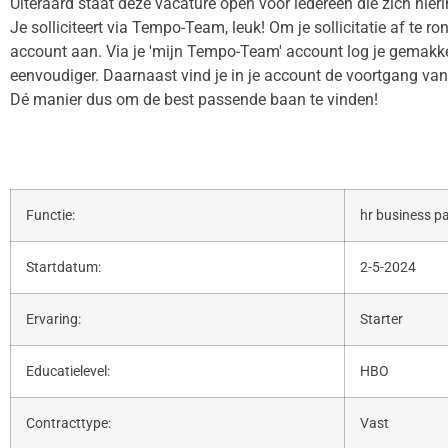
Uiteraard staat deze vacature open voor iedereen die zich hier
Je solliciteert via Tempo-Team, leuk! Om je sollicitatie af te 
account aan. Via je 'mijn Tempo-Team' account log je gemakkeli
eenvoudiger. Daarnaast vind je in je account de voortgang van j
Dé manier dus om de best passende baan te vinden!
Functie:
hr business p
Startdatum:
2-5-2024
Ervaring:
Starter
Educatielevel:
HBO
Contracttype:
Vast