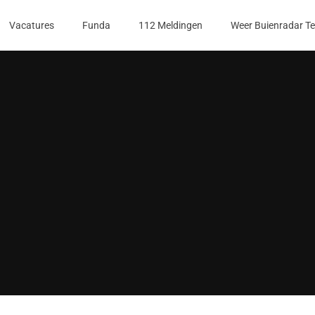
Vacatures
Funda
112 Meldingen
Weer Buienradar T