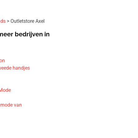
ids
Outletstore Axel
meer bedrijven in
ion
weede handjes
 Mode
nmode van