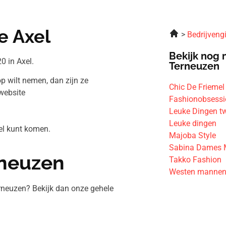
e Axel
Bedrijveng
Bekijk nog 
0 in Axel.
Terneuzen
op wilt nemen, dan zijn ze
Chic De Friemel
website
Fashionobsess
Leuke Dingen t
Leuke dingen
xel kunt komen.
Majoba Style
Sabina Dames
rneuzen
Takko Fashion
Westen manne
rneuzen? Bekijk dan onze gehele