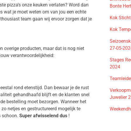
beste pizza's onze keuken verlaten? Word dan
Bonte Her
les wat je moet weten om van jou een echte
Kok Stich
housiast team gaan wij ervoor zorgen dat je
Kok Temp
Seizoensk
27-05-202
en overige producten, maar dat is nog niet
jouw verantwoordelijkheid:
Stages Re
2024
Teamleide
meestal rond etenstijd. Dan bewaar je de rust
Verkoopme
aliteit gehandhaafd blijft en de klanten snel
Juwelier 
 de bestelling moet bezorgen. Wanneer het
l zo netjes en gestructureerd mogelijk te
Weekendh
es schoon.
Super afwisselend dus
!