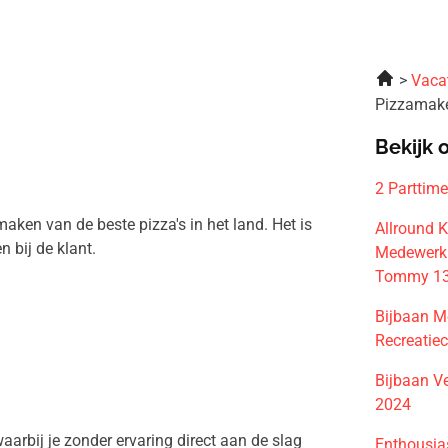
Vaca
Pizzamake
Bekijk 
2 Parttim
aken van de beste pizza's in het land. Het is
Allround 
 bij de klant.
Medewerk(
Tommy 13
Bijbaan M
Recreatie
Bijbaan V
2024
arbij je zonder ervaring direct aan de slag
Enthousia