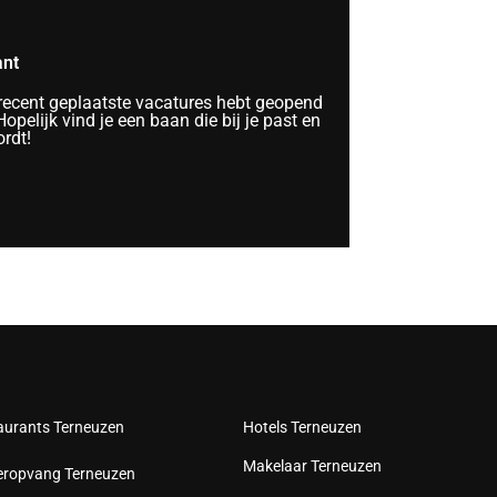
ant
 recent geplaatste vacatures hebt geopend
opelijk vind je een baan die bij je past en
rdt!
aurants Terneuzen
Hotels Terneuzen
Makelaar Terneuzen
eropvang Terneuzen