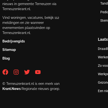
Tand
nieuws in gemeente Terneuzen via
Terneuzenkrant.nl.
Pedi
Vind woningen, vacatures, bekijk 112
Stem
meldingen en zie wanneer
evenementen plaatsvinden op
Terneuzenkrant.nl.
Laats
Bedrijvengids
Draadl
Sitemap
Werken
Blog
Zo voo
Werkpr
Gezond
© Terneuzenkrant.nl is een merk van
Krant.News
Regionale nieuws groep.
Een ni