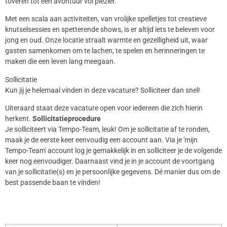
toveren tot een avontuur vol plezier.
Met een scala aan activiteiten, van vrolijke spelletjes tot creatieve
knutselsessies en spetterende shows, is er altijd iets te beleven voor
jong en oud. Onze locatie straalt warmte en gezelligheid uit, waar
gasten samenkomen om te lachen, te spelen en herinneringen te
maken die een leven lang meegaan.
Sollicitatie
Kun jij je helemaal vinden in deze vacature? Solliciteer dan snel!
Uiteraard staat deze vacature open voor iedereen die zich hierin
herkent.
Sollicitatieprocedure
Je solliciteert via Tempo-Team, leuk! Om je sollicitatie af te ronden,
maak je de eerste keer eenvoudig een account aan. Via je 'mijn
Tempo-Team' account log je gemakkelijk in en solliciteer je de volgende
keer nog eenvoudiger. Daarnaast vind je in je account de voortgang
van je sollicitatie(s) en je persoonlijke gegevens. Dé manier dus om de
best passende baan te vinden!