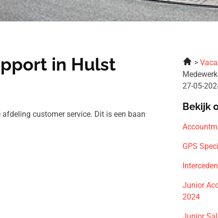
port in Hulst
Vaca
Medewerk
27-05-202
Bekijk 
 afdeling customer service. Dit is een baan
Accountm
GPS Speci
Intercede
Junior A
2024
Junior Sa