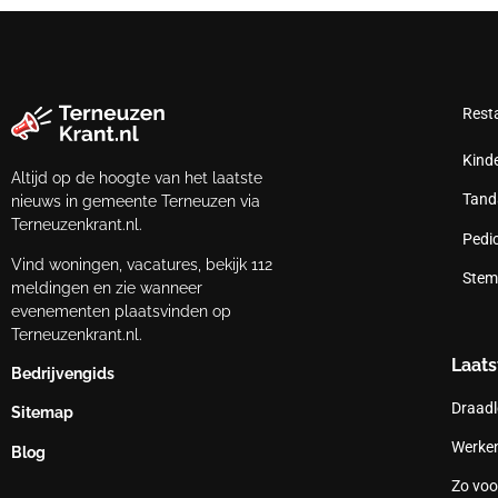
Rest
Kind
Altijd op de hoogte van het laatste
Tand
nieuws in gemeente Terneuzen via
Terneuzenkrant.nl.
Pedi
Vind woningen, vacatures, bekijk 112
Stem
meldingen en zie wanneer
evenementen plaatsvinden op
Terneuzenkrant.nl.
Laats
Bedrijvengids
Draadl
Sitemap
Werken
Blog
Zo voo