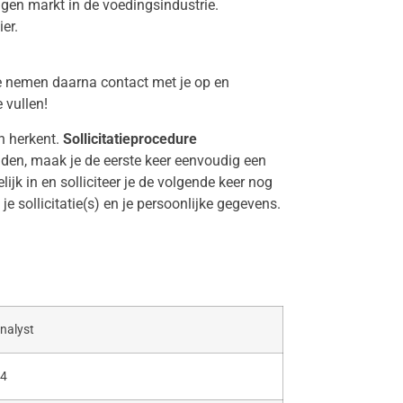
gen markt in de voedingsindustrie.
er.
 We nemen daarna contact met je op en
 vullen!
in herkent.
Sollicitatieprocedure
ronden, maak je de eerste keer eenvoudig een
jk in en solliciteer je de volgende keer nog
e sollicitatie(s) en je persoonlijke gegevens.
analyst
24