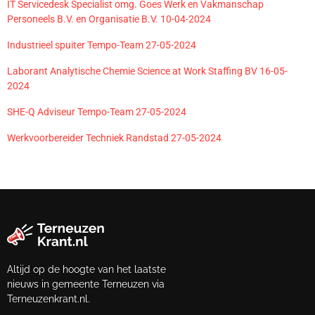
IT Servicedesk Specialist omg. Goes Werk en Vakmanschap
Personeels B.V. en Organisatie B.V. 10-04-2024
Industrieel spuiter Tempo-Team 27-05-2024
Laborant Analytische Chemie Science at Work Staffing BV 16-05-
2024
SHE-Q Adviseur Tempo-Team 27-05-2024
Werkvoorbereider Techniek Randstad 27-05-2024
Altijd op de hoogte van het laatste
nieuws in gemeente Terneuzen via
Terneuzenkrant.nl.