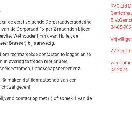
RVC-Lid De
.
Gerrichha
B.V.;Gerri
rden de eerst volgende Dorpsraadvergadering
04-05-202
ur van de Dorpsraad 1x per 2 maanden bijeen
iervliet Wethouder Frank van Hulle), de
Vrijwillig
eter Brasser) bij aanwezig.
ZZP-er Dr
 om rechtstreekse contacten te leggen en te
 in overleg te treden met andere
van Commi
 Scheldestromen, Landschapsbeheer enz.
05-2024
lijk maken dat lidmaatschap van een
icht zal geven!
lijvend contact op met ( ) of spreek 1 van de