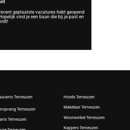
ant
 recent geplaatste vacatures hebt geopend
opelijk vind je een baan die bij je past en
rdt!
aurants Terneuzen
Hotels Terneuzen
Makelaar Terneuzen
eropvang Terneuzen
Woonwinkel Terneuzen
arts Terneuzen
Kappers Terneuzen
cure Terneuzen