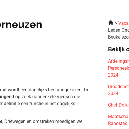
Terneuzen
Vaca
Leden Ond
Beukelszo
Bekijk 
Afdeling
Personeels
2024
Broadcast
uit wordt een dagelijks bestuur gekozen. De
2024
ringend
op zoek naar enkele mensen die
r definitie een functie in het dagelijks
Chef De k
Maatschap
iet, Driewegen en omstreken moedigen we
Randstad 