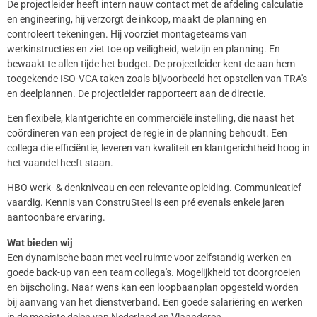
De projectleider heeft intern nauw contact met de afdeling calculatie
en engineering, hij verzorgt de inkoop, maakt de planning en
controleert tekeningen. Hij voorziet montageteams van
werkinstructies en ziet toe op veiligheid, welzijn en planning. En
bewaakt te allen tijde het budget. De projectleider kent de aan hem
toegekende ISO-VCA taken zoals bijvoorbeeld het opstellen van TRA's
en deelplannen. De projectleider rapporteert aan de directie.
Een flexibele, klantgerichte en commerciële instelling, die naast het
coördineren van een project de regie in de planning behoudt. Een
collega die efficiëntie, leveren van kwaliteit en klantgerichtheid hoog in
het vaandel heeft staan.
HBO werk- & denkniveau en een relevante opleiding. Communicatief
vaardig. Kennis van ConstruSteel is een pré evenals enkele jaren
aantoonbare ervaring.
Wat bieden wij
Een dynamische baan met veel ruimte voor zelfstandig werken en
goede back-up van een team collega's. Mogelijkheid tot doorgroeien
en bijscholing. Naar wens kan een loopbaanplan opgesteld worden
bij aanvang van het dienstverband. Een goede salariëring en werken
in de mooiste delen van Nederland en Vlaanderen.