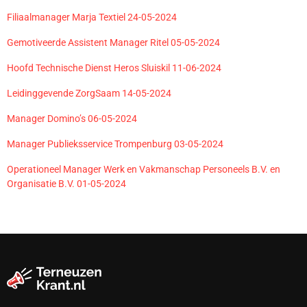
Filiaalmanager Marja Textiel 24-05-2024
Gemotiveerde Assistent Manager Ritel 05-05-2024
Hoofd Technische Dienst Heros Sluiskil 11-06-2024
Leidinggevende ZorgSaam 14-05-2024
Manager Domino’s 06-05-2024
Manager Publieksservice Trompenburg 03-05-2024
Operationeel Manager Werk en Vakmanschap Personeels B.V. en
Organisatie B.V. 01-05-2024