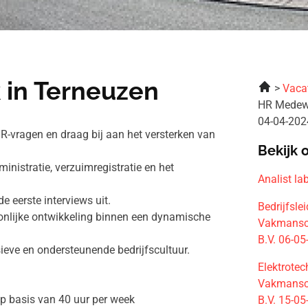
 in Terneuzen
Vaca
HR Medewe
04-04-202
HR-vragen en draag bij aan het versterken van
Bekijk 
nistratie, verzuimregistratie en het
Analist l
e eerste interviews uit.
Bedrijfsle
onlijke ontwikkeling binnen een dynamische
Vakmansch
B.V. 06-0
ieve en ondersteunende bedrijfscultuur.
Elektrotec
Vakmansch
p basis van 40 uur per week
B.V. 15-0