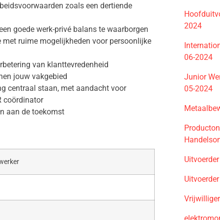
rbeidsvoorwaarden zoals een dertiende
Hoofduitv
2024
 een goede werk-privé balans te waarborgen
 met ruime mogelijkheden voor persoonlijke
Internatio
06-2024
erbetering van klanttevredenheid
nnen jouw vakgebied
Junior We
ing centraal staan, met aandacht voor
05-2024
R coördinator
Metaalbe
en aan de toekomst
Producton
Handelso
Uitvoerde
werker
Uitvoerde
Vrijwillig
elektromo