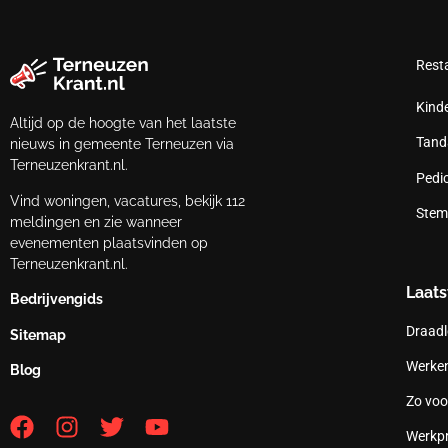
Rest
Kind
Altijd op de hoogte van het laatste
Tand
nieuws in gemeente Terneuzen via
Terneuzenkrant.nl.
Pedi
Vind woningen, vacatures, bekijk 112
Stem
meldingen en zie wanneer
evenementen plaatsvinden op
Terneuzenkrant.nl.
Laats
Bedrijvengids
Draadl
Sitemap
Werken
Blog
Zo voo
Werkpr